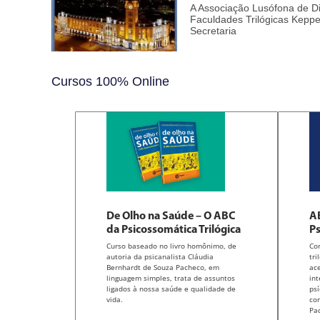
A Associação Lusófona de D
Faculdades Trilógicas Kepp
Secretaria
Cursos 100% Online
De Olho na Saúde – O ABC
AB
da Psicossomática Trilógica
Ps
Curso baseado no livro homônimo, de
Co
autoria da psicanalista Cláudia
tri
Bernhardt de Souza Pacheco, em
ace
linguagem simples, trata de assuntos
int
ligados à nossa saúde e qualidade de
psí
vida.
co
Pa