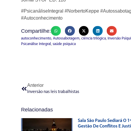
#PsicanáliseIntegral #NorbertoKeppe #Autossabotag
#Autoconhecimento
Compartilhe:
autoconhecimento
,
Autossabotagem
,
ciência trilógica
,
Inversão Psíqu
Psicanálise Integral
,
saúde psíquica
Anterior
Inversão nas leis trabalhistas
Relacionadas
Sala São Paulo Sediará O 1
Gestão De Conflitos E Just