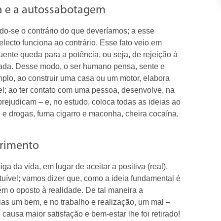
ca e a autossabotagem
o-se o contrário do que deveríamos; a esse
lecto funciona ao contrário. Esse fato veio em
nte queda para a potência, ou seja, de rejeição à
uada. Desse modo, o ser humano pensa, sente e
emplo, ao construir uma casa ou um motor, elabora
el; ao ter contato com uma pessoa, desenvolve, na
rejudicam – e, no estudo, coloca todas as ideias ao
ol e drogas, fuma cigarro e maconha, cheira cocaína,
frimento
da vida, em lugar de aceitar a positiva (real),
tuível; vamos dizer que, como a ideia fundamental é
ém o oposto à realidade. De tal maneira a
ias um bem, e no trabalho e realização, um mal –
 causa maior satisfação e bem-estar lhe foi retirado!