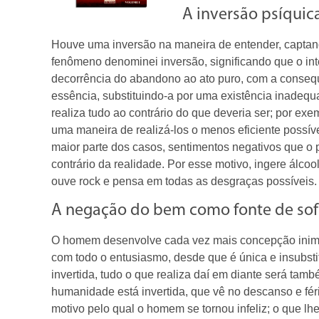
A inversão psíqui
Houve uma inversão na maneira de entender, captand
fenômeno denominei inversão, significando que o inte
decorrência do abandono ao ato puro, com a conseque
essência, substituindo-a por uma existência inadeq
realiza tudo ao contrário do que deveria ser; por ex
uma maneira de realizá-los o menos eficiente possív
maior parte dos casos, sentimentos negativos que o p
contrário da realidade. Por esse motivo, ingere álco
ouve rock e pensa em todas as desgraças possíveis.
A negação do bem como fonte de so
O homem desenvolve cada vez mais concepção inimiga 
com todo o entusiasmo, desde que é única e insubsti
invertida, tudo o que realiza daí em diante será tamb
humanidade está invertida, que vê no descanso e fér
motivo pelo qual o homem se tornou infeliz; o que lhe