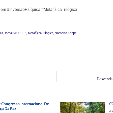
em #InversãoPsíquica #MetafísicaTrilógica
ica
,
Jornal STOP 118
,
Metafísica Trilógica
,
Norberto Keppe
,
Desvendand
º Congresso Internacional De
CO
iça Da Paz
A 