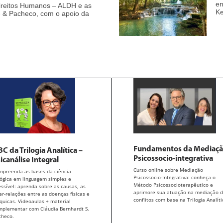
en
ireitos Humanos – ALDH e as
Ke
e & Pacheco, com o apoio da
Fundamentos da Mediaç
C da Trilogia Analítica –
Psicossocio-integrativa
icanálise Integral
Curso online sobre Mediação
mpreenda as bases da ciência
Psicossocio-Integrativa: conheça o
lógica em linguagem simples e
Método Psicossocioterapêutico e
ssível: aprenda sobre as causas, as
aprimore sua atuação na mediação 
er-relações entre as doenças físicas e
conflitos com base na Trilogia Analíti
quicas. Videoaulas + material
mplementar com Cláudia Bernhardt S.
checo.