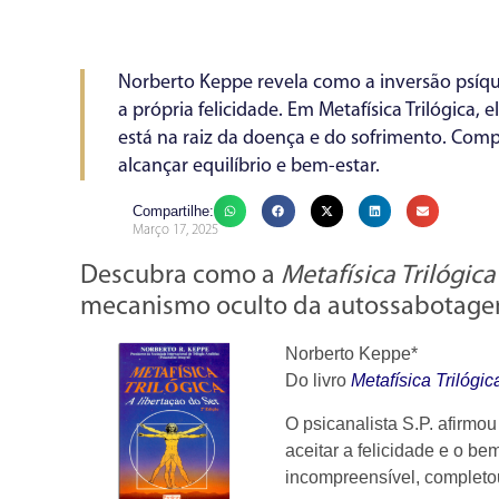
Norberto Keppe revela como a inversão psíqui
a própria felicidade. Em Metafísica Trilógica,
está na raiz da doença e do sofrimento. Com
alcançar equilíbrio e bem-estar.
Compartilhe:
Março 17, 2025
Descubra como a
Metafísica Trilógica
mecanismo oculto da autossabotagem 
Norberto Keppe*
Do livro
Metafísica Trilógic
O psicanalista S.P. afirmo
aceitar a felicidade e o be
incompreensível, completo