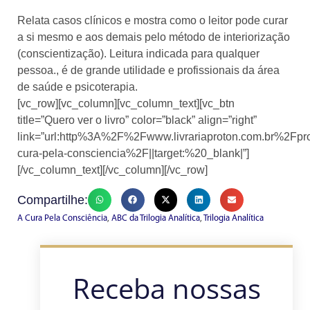
Relata casos clínicos e mostra como o leitor pode curar
a si mesmo e aos demais pelo método de interiorização
(conscientização). Leitura indicada para qualquer
pessoa., é de grande utilidade e profissionais da área
de saúde e psicoterapia.
[vc_row][vc_column][vc_column_text][vc_btn
title=”Quero ver o livro” color=”black” align=”right”
link=”url:http%3A%2F%2Fwww.livrariaproton.com.br%2Fp
cura-pela-consciencia%2F||target:%20_blank|”]
[/vc_column_text][/vc_column][/vc_row]
Compartilhe:
A Cura Pela Consciência
,
ABC da Trilogia Analítica
,
Trilogia Analítica
Receba nossas