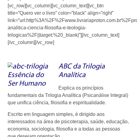
[vc_row][vc_column][vc_column_text][vc_btn
title=”Quero ver o livro” color=”black” align=”right”
link=”url:http%3A%2F%2Fwww.livrariaproton.com.br%2Fpro
analitica-ciencia-filosofia-e-teologia-
trilogicas%2F||target:%20_blank|”][/vc_column_text]
[/vc_column][/vc_row]
ABC da Trilogia
Analítica
Explica os princípios
fundamentais da Trilogia Analítica (Psicanálise Integral)
que unifica ciência, filosofia e espiritualidade.
Escrito em linguagem simples, é dirigido aos
interessados na área de psicoterapia, saúde, educação,
economia, sociologia, filosofia e a todas as pessoas
que desejam orientação.