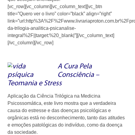
[vc_row][vc_column][vc_column_text][vc_btn
title=”Quero ver o livro” color=”black” align=”right”
link=”url:http%3A%2F%2Fwww.livrariaproton.com.br%2Fp
da-trilogia-analitica-psicanalise-
integral%2F||target:%20_blank|”][/vc_column_text]
[/vc_column][/vc_row]
A Cura Pela
Consciência –
Teomania e Stress
Aplicação da Ciência Trilógica na Medicina
Psicossomática, este livro mostra que a verdadeira
causa do estresse e das doenças psicológicas e
orgânicas está no desconhecimento, tanto das atitudes
e emoções patológicas do indivíduo, como da doença
da sociedade.