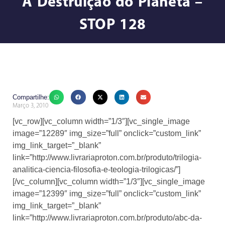
A Destruição do Planeta –
STOP 128
Compartilhe:
Março 3, 2010
[vc_row][vc_column width=”1/3″][vc_single_image
image=”12289″ img_size=”full” onclick=”custom_link”
img_link_target=”_blank”
link=”http://www.livrariaproton.com.br/produto/trilogia-
analitica-ciencia-filosofia-e-teologia-trilogicas/”]
[/vc_column][vc_column width=”1/3″][vc_single_image
image=”12399″ img_size=”full” onclick=”custom_link”
img_link_target=”_blank”
link=”http://www.livrariaproton.com.br/produto/abc-da-