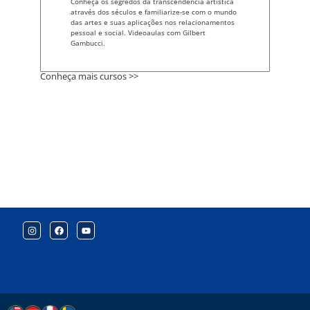
Conheça os segredos da transcendência artística
através dos séculos e familiarize-se com o mundo
das artes e suas aplicações nos relacionamentos
pessoal e social. Videoaulas com Gilbert
Gambucci.
Conheça mais cursos >>