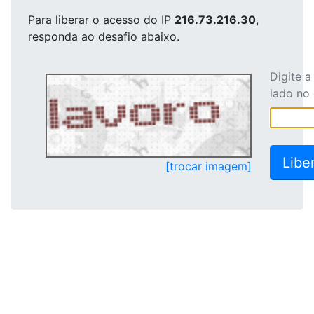
Para liberar o acesso
do IP
216.73.216.30
,
responda ao desafio abaixo.
Digite 
lado no
[trocar imagem]