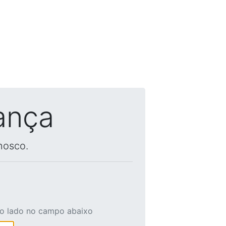
ança
nosco.
ao lado no campo abaixo