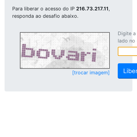
Para liberar o acesso
do IP
216.73.217.11
,
responda ao desafio abaixo.
Digite 
lado no
[trocar imagem]