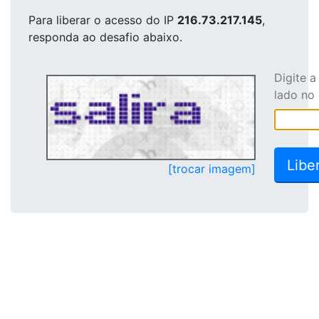
Para liberar o acesso
do IP
216.73.217.145
,
responda ao desafio abaixo.
Digite 
lado no
[trocar imagem]