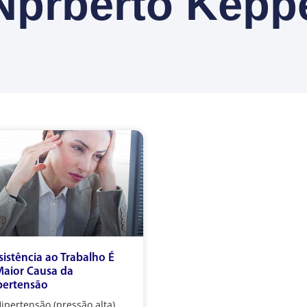
Nprberto Kepp
sistência ao Trabalho É
Maior Causa da
pertensão
ipertensão (pressão alta),