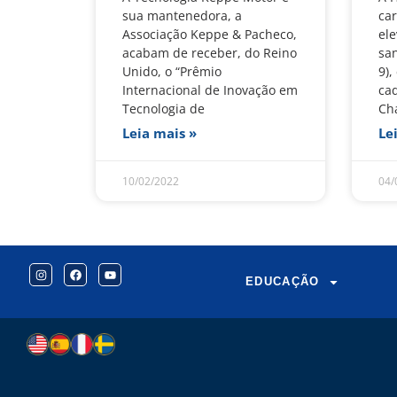
sua mantenedora, a
car
Associação Keppe & Pacheco,
el
acabam de receber, do Reino
sa
Unido, o “Prêmio
9)
Internacional de Inovação em
ca
Tecnologia de
Ch
Leia mais »
Le
10/02/2022
04/
EDUCAÇÃO