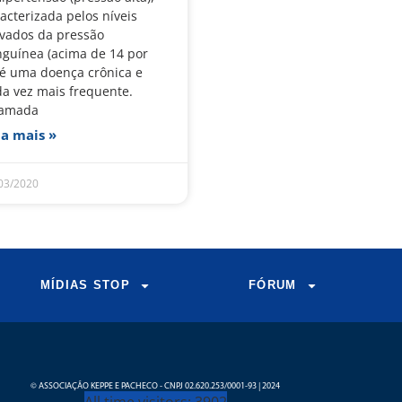
acterizada pelos níveis
evados da pressão
nguínea (acima de 14 por
, é uma doença crônica e
da vez mais frequente.
amada
ia mais »
03/2020
MÍDIAS STOP
FÓRUM
© ASSOCIAÇÃO KEPPE E PACHECO - CNPJ 02.620.253/0001-93 | 2024
All time visitors: 3902