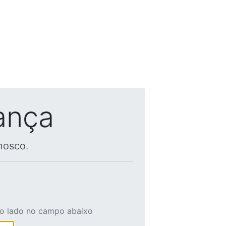
ança
nosco.
ao lado no campo abaixo