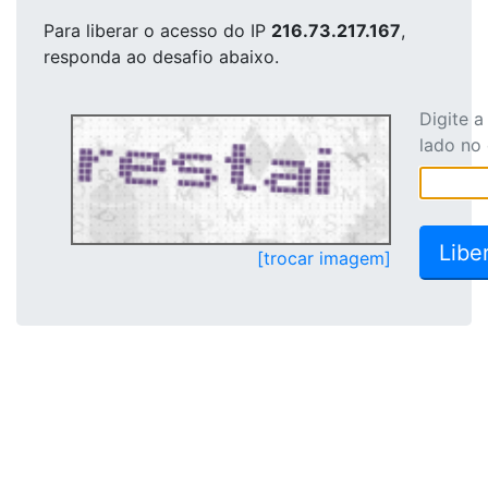
Para liberar o acesso
do IP
216.73.217.167
,
responda ao desafio abaixo.
Digite 
lado no
[trocar imagem]