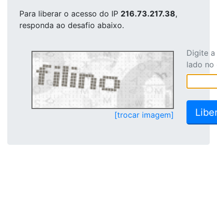
Para liberar o acesso
do IP
216.73.217.38
,
responda ao desafio abaixo.
Digite 
lado no
[trocar imagem]