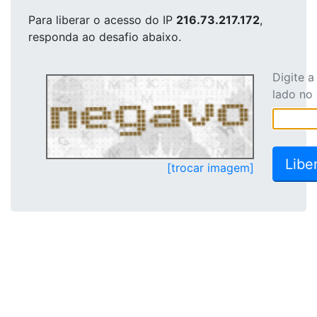
Para liberar o acesso
do IP
216.73.217.172
,
responda ao desafio abaixo.
Digite 
lado no
[trocar imagem]