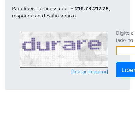
Para liberar o acesso
do IP
216.73.217.78
,
responda ao desafio abaixo.
Digite 
lado no
[trocar imagem]