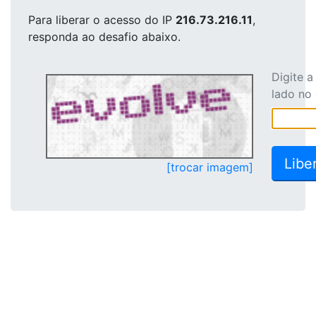
Para liberar o acesso
do IP
216.73.216.11
,
responda ao desafio abaixo.
Digite 
lado no
[trocar imagem]