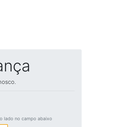
ança
nosco.
ao lado no campo abaixo