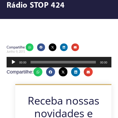
Rádio STOP 424
Compartilhe:
Junho 9, 2015
Tocador
00:00
00:00
de
Compartilhe:
áudio
Receba nossas
novidades e