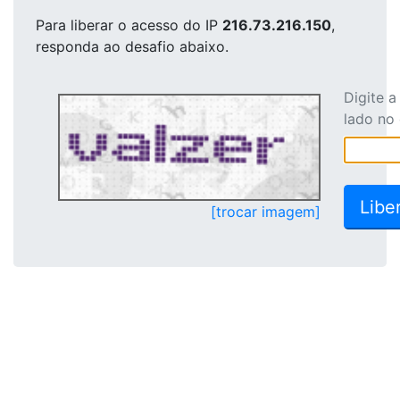
Para liberar o acesso
do IP
216.73.216.150
,
responda ao desafio abaixo.
Digite 
lado no
[trocar imagem]