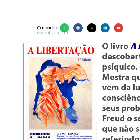
Compartilhe:
Novembro 11, 2011
O livro
A 
descober
psíquico.
Mostra q
vem da l
consciênc
seus prob
Freud o s
que não s
referindo