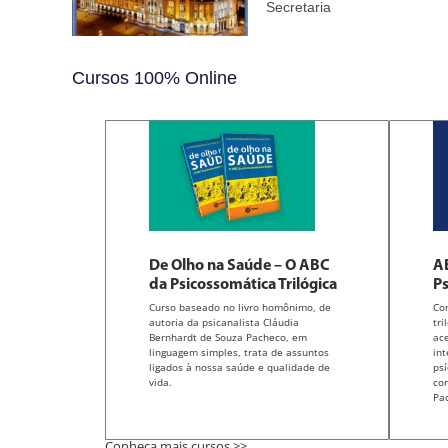
Secretaria
Cursos 100% Online
De Olho na Saúde – O ABC
AB
da Psicossomática Trilógica
Ps
Curso baseado no livro homônimo, de
Co
autoria da psicanalista Cláudia
tri
Bernhardt de Souza Pacheco, em
ace
linguagem simples, trata de assuntos
int
ligados à nossa saúde e qualidade de
psí
vida.
co
Pa
Conheça mais cursos >>