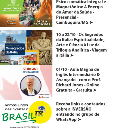
Psicossomática Integral e
Magnetônica: A Energia
do Amor dá Saúde -
Presencial -
Cambuquira/MG ➤
10 a 22/10 - Os Segredos
da Itália: Espiritualidade,
Arte e Ciência à Luz da
Trilogia Analítica - Viagem
à Itália ➤
01/10 - Aula Magna de
Inglês Intermediário &
Avançado - com o Prof.
Richard Jones - Online
Gratuita - Gratuita ➤
Receba links e conteúdos
sobre a INVERSÃO
entrando no grupo de
WhatsApp ➤