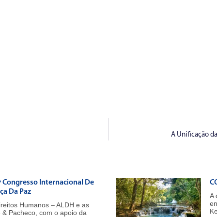
A Unificação d
º Congresso Internacional De
CO
iça Da Paz
A 
en
ireitos Humanos – ALDH e as
Ke
e & Pacheco, com o apoio da