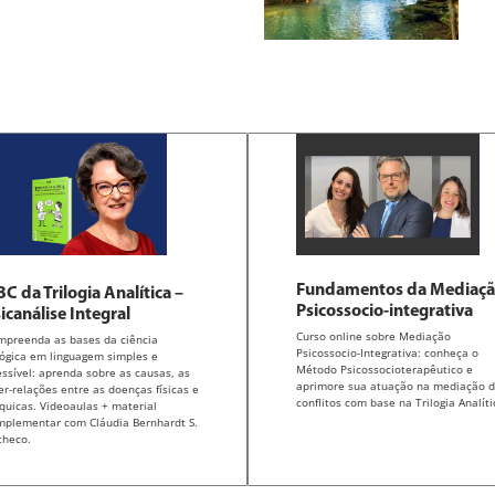
Fundamentos da Mediaç
C da Trilogia Analítica –
Psicossocio-integrativa
icanálise Integral
Curso online sobre Mediação
mpreenda as bases da ciência
Psicossocio-Integrativa: conheça o
lógica em linguagem simples e
Método Psicossocioterapêutico e
ssível: aprenda sobre as causas, as
aprimore sua atuação na mediação 
er-relações entre as doenças físicas e
conflitos com base na Trilogia Analíti
quicas. Videoaulas + material
mplementar com Cláudia Bernhardt S.
checo.