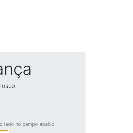
ança
nosco.
ao lado no campo abaixo