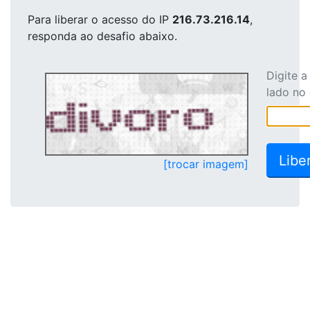
Para liberar o acesso
do IP
216.73.216.14
,
responda ao desafio abaixo.
Digite 
lado no
[trocar imagem]