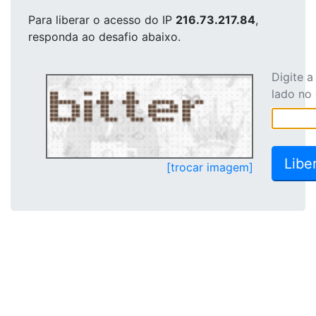
Para liberar o acesso
do IP
216.73.217.84
,
responda ao desafio abaixo.
Digite 
lado no
[trocar imagem]