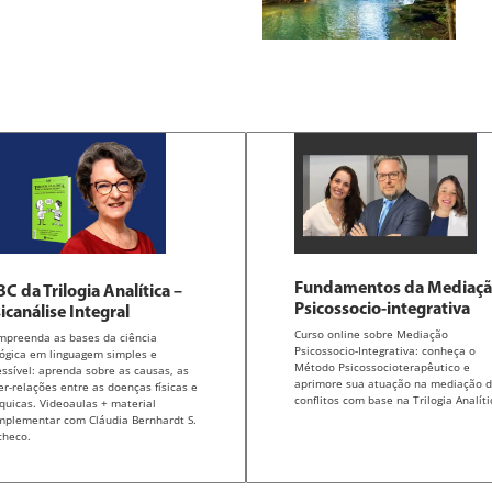
Fundamentos da Mediaç
C da Trilogia Analítica –
Psicossocio-integrativa
icanálise Integral
Curso online sobre Mediação
mpreenda as bases da ciência
Psicossocio-Integrativa: conheça o
lógica em linguagem simples e
Método Psicossocioterapêutico e
ssível: aprenda sobre as causas, as
aprimore sua atuação na mediação 
er-relações entre as doenças físicas e
conflitos com base na Trilogia Analíti
quicas. Videoaulas + material
mplementar com Cláudia Bernhardt S.
checo.