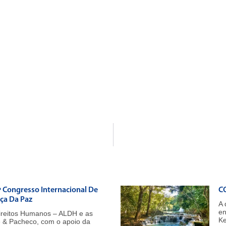
º Congresso Internacional De
CO
iça Da Paz
A 
en
ireitos Humanos – ALDH e as
Ke
e & Pacheco, com o apoio da