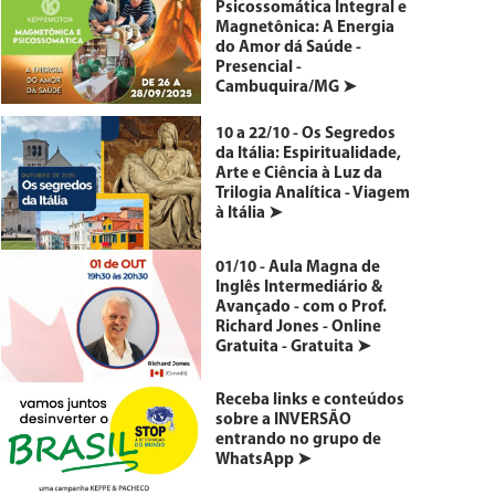
Psicossomática Integral e
Magnetônica: A Energia
do Amor dá Saúde -
Presencial -
Cambuquira/MG ➤
10 a 22/10 - Os Segredos
da Itália: Espiritualidade,
Arte e Ciência à Luz da
Trilogia Analítica - Viagem
à Itália ➤
01/10 - Aula Magna de
Inglês Intermediário &
Avançado - com o Prof.
Richard Jones - Online
Gratuita - Gratuita ➤
Receba links e conteúdos
sobre a INVERSÃO
entrando no grupo de
WhatsApp ➤