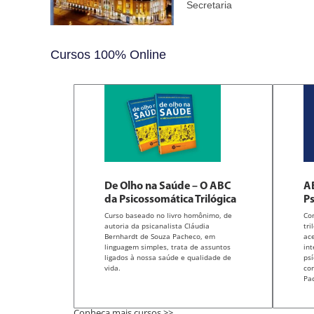
Secretaria
Cursos 100% Online
De Olho na Saúde – O ABC
AB
da Psicossomática Trilógica
Ps
Curso baseado no livro homônimo, de
Co
autoria da psicanalista Cláudia
tri
Bernhardt de Souza Pacheco, em
ace
linguagem simples, trata de assuntos
int
ligados à nossa saúde e qualidade de
psí
vida.
co
Pa
Conheça mais cursos >>