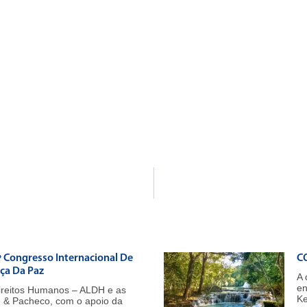
º Congresso Internacional De
CO
iça Da Paz
A 
en
ireitos Humanos – ALDH e as
Ke
e & Pacheco, com o apoio da