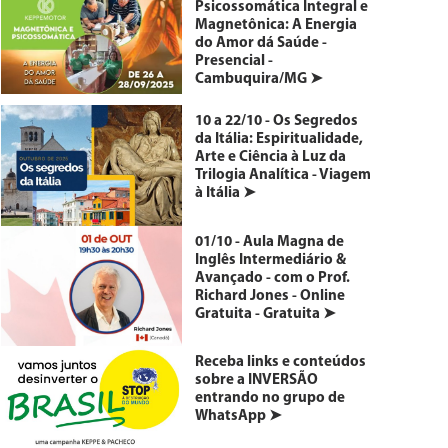
Psicossomática Integral e
Magnetônica: A Energia
do Amor dá Saúde -
Presencial -
Cambuquira/MG ➤
10 a 22/10 - Os Segredos
da Itália: Espiritualidade,
Arte e Ciência à Luz da
Trilogia Analítica - Viagem
à Itália ➤
01/10 - Aula Magna de
Inglês Intermediário &
Avançado - com o Prof.
Richard Jones - Online
Gratuita - Gratuita ➤
Receba links e conteúdos
sobre a INVERSÃO
entrando no grupo de
WhatsApp ➤