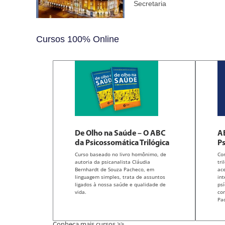
Secretaria
Cursos 100% Online
De Olho na Saúde – O ABC
AB
da Psicossomática Trilógica
Ps
Curso baseado no livro homônimo, de
Co
autoria da psicanalista Cláudia
tri
Bernhardt de Souza Pacheco, em
ace
linguagem simples, trata de assuntos
int
ligados à nossa saúde e qualidade de
psí
vida.
co
Pa
Conheça mais cursos >>