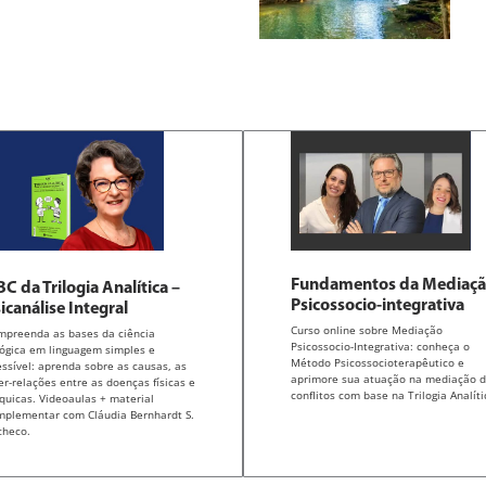
Fundamentos da Mediaç
C da Trilogia Analítica –
Psicossocio-integrativa
icanálise Integral
Curso online sobre Mediação
mpreenda as bases da ciência
Psicossocio-Integrativa: conheça o
lógica em linguagem simples e
Método Psicossocioterapêutico e
ssível: aprenda sobre as causas, as
aprimore sua atuação na mediação 
er-relações entre as doenças físicas e
conflitos com base na Trilogia Analíti
quicas. Videoaulas + material
mplementar com Cláudia Bernhardt S.
checo.